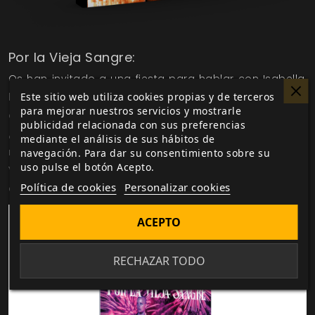
Por la Vieja Sangre:
Os han invitado a una fiesta para hablar con Isabella,
Este sitio web utiliza cookies propias y de terceros
la amiga de un amigo. Está siendo acosada por
para mejorar nuestros servicios y mostrarle
alguien que sabe demasiado sobre vampiros.
publicidad relacionada con sus preferencias
¿Podéis lidiar con este asunto antes de que dé la
mediante el análisis de sus hábitos de
medianoche? Por la Vieja Sangre es una historia para
navegación. Para dar su consentimiento sobre su
uso pulse el botón Acepto.
Vampiro: La Mascarada para una coterie de entre
Política de cookies
Personalizar cookies
cuatro y seis Neonatos.
ACEPTO
RECHAZAR TODO