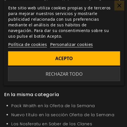
Esperamos que
Steven Universe y las Gemas de
Este sitio web utiliza cookies propias y de terceros
Cristal, juego de rol
vea la luz durante la primavera de
para mejorar nuestros servicios y mostrarle
2018.
publicidad relacionada con sus preferencias
mediante el análisis de sus hábitos de
navegación. Para dar su consentimiento sobre su
uso pulse el botón Acepto.
Me gusta esto
Política de cookies
Personalizar cookies
ACEPTO
Etiquetas:
Steven Universe
libro básico
anuncio
RECHAZAR TODO
José Lomo
Andrea Sixto
Pablo Sixto
Paula Torres
En la misma categoría
Pack Wraith en la Oferta de la Semana
Nuevo título en la sección Oferta de la Semana
Los Nosferatu en Saber de los Clanes