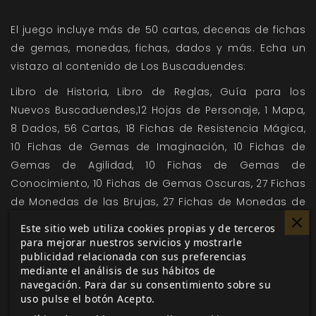
El juego incluye más de 50 cartas, decenas de fichas
de gemas, monedas, fichas, dados y más. Echa un
vistazo al contenido de Los Buscaduendes:
Libro de Historia, Libro de Reglas, Guía para los
Nuevos Buscaduendes,12 Hojas de Personaje, 1 Mapa,
8 Dados, 56 Cartas, 18 Fichas de Resistencia Mágica,
10 Fichas de Gemas de Imaginación, 10 Fichas de
Gemas de Agilidad, 10 Fichas de Gemas de
Conocimiento, 10 Fichas de Gemas Oscuras, 27 Fichas
de Monedas de las Brujas, 27 Fichas de Monedas de
los Magos, 27 Fichas de Monedas de los Duendes, 4
Este sitio web utiliza cookies propias y de terceros
Fichas de Poder, 5 Fichas de Indicadores, 16 Fichas de
para mejorar nuestros servicios y mostrarle
publicidad relacionada con sus preferencias
Estado, 8 Fichas de Éxito, 8 Fichas de Energía.
mediante el análisis de sus hábitos de
navegación. Para dar su consentimiento sobre su
uso pulse el botón Acepto.