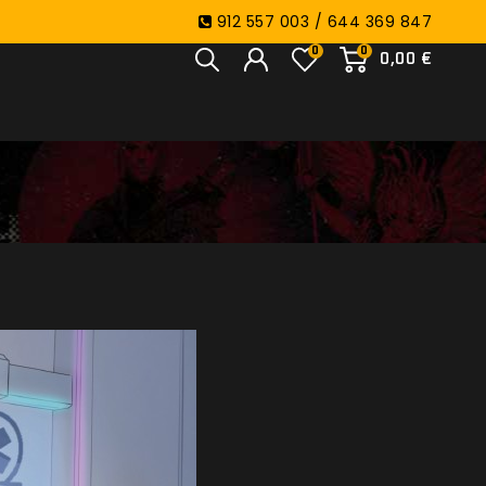
912 557 003 / 644 369 847
0
0
0,00 €