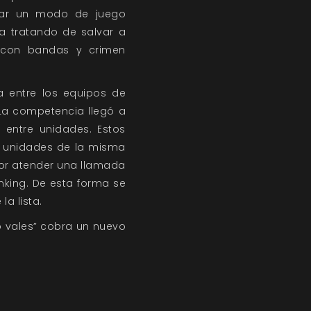
ear un modo de juego
a tratando de salvar a
do con bandas y crimen
a entre los equipos de
 La competencia llegó a
 entre unidades. Estos
e unidades de la misma
por atender una llamada
nking. De esta forma se
a lista.
to vales” cobra un nuevo