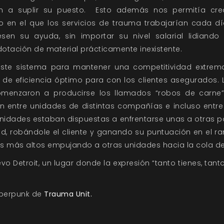
an a suplir su puesto. Esto además nos permitía cr
o en el que los servicios de trauma trabajarían cada dí
esen su ayuda, sin importar su nivel salarial lidian
otación de material prácticamente inexistente.
ste sistema para mantener una competitividad extrem
l de eficiencia óptimo para con los clientes asegurados.
menzaron a producirse los llamados “robos de carne”
an entre unidades de distintas compañías e incluso entr
unidades estaban dispuestas a enfrentarse unas a otras 
, robándole el cliente y ganando su puntuación en el ra
s más altos empujando a otras unidades hacia la cola de l
vo Detroit, un lugar donde la expresión “tanto tienes, tan
iberpunk de
Trauma Unit.