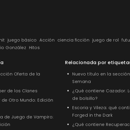
it
juego básico
Acción
ciencia ficción
juego de rol
futu
io González
Hitos
ía
Relacionada por etiqueta
ección Oferta de la
Nuevo título en la sección
Semana
ber de los Clanes
¿Qué contiene Cazador: L
de bolsillo?
 de Otro Mundo: Edición
Escoria y Vileza: qué cont
Forged in the Dark
uía de Juego de Vampiro:
ición
¿Qué contiene Recuperació