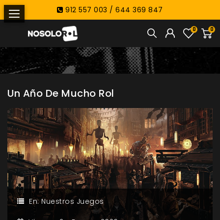
912 557 003 / 644 369 847
0
0
Un Año De Mucho Rol
En:
Nuestros Juegos