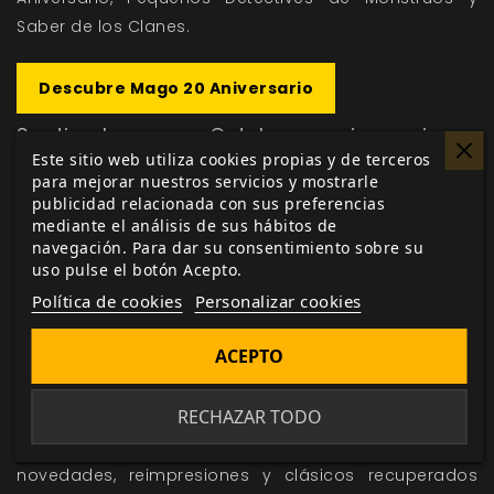
Saber de los Clanes
.
Descubre Mago 20 Aniversario
Septiembre y Octubre: reimpresiones
imprescindibles
Este sitio web utiliza cookies propias y de terceros
para mejorar nuestros servicios y mostrarle
Septiembre trajo la reimpresión de
Cultos
publicidad relacionada con sus preferencias
Innombrables
, mientras que octubre se centró en
mediante el análisis de sus hábitos de
Vampiro Edad Oscura 20 Aniversario
y
Fundido en
navegación. Para dar su consentimiento sobre su
uso pulse el botón Acepto.
Blanco
.
Política de cookies
Personalizar cookies
Explora Cultos Innombrables
ACEPTO
Diciembre: cierre con emociones fuertes
RECHAZAR TODO
El año se cerró con
Amor Sanguinolento
, un
lanzamiento que completó un 2025 cargado de
novedades, reimpresiones y clásicos recuperados