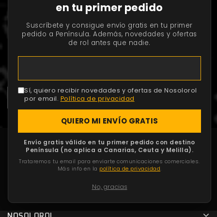
en tu primer pedido
Suscríbete y consigue envío gratis en tu primer
ÚLTIMAS NOTICIAS Y ACTUALIZACIONES
pedido a Península. Además, novedades y ofertas
de rol antes que nadie.
Suscríbete al boletín para recibir noticias sobre tus
juegos de rol favoritos, descuentos, promociones y
contenido gratuito.
Sí, quiero recibir novedades y ofertas de Nosolorol
por email.
Política de privacidad
QUIERO MI ENVÍO GRATIS
Envío gratis válido en tu primer pedido con destino
Península (no aplica a Canarias, Ceuta y Melilla).
DÓNDE ENCONTRARNOS
Trataremos tu email para enviarte comunicaciones comerciales.
Más info en la
política de privacidad
.
TU CUENTA
No, gracias
PRODUCTOS
NOSOLOROL