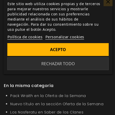
Este sitio web utiliza cookies propias y de terceros
para mejorar nuestros servicios y mostrarle
publicidad relacionada con sus preferencias
Me gusta esto
mediante el análisis de sus hábitos de
navegación. Para dar su consentimiento sobre su
uso pulse el botón Acepto.
Política de cookies
Personalizar cookies
Etiquetas:
Cultos Innombrables
terror
terror
ACEPTO
cósmico
aventura
descarga
Sectarios
Mitos de
Cthulhu
Cthulhu
la llamada de Cthulhu
RECHAZAR TODO
Nyarlathotep
Tierras del Sueño
deep web
H P
Lovecraft
En la misma categoría
Pack Wraith en la Oferta de la Semana
Nuevo título en la sección Oferta de la Semana
Los Nosferatu en Saber de los Clanes