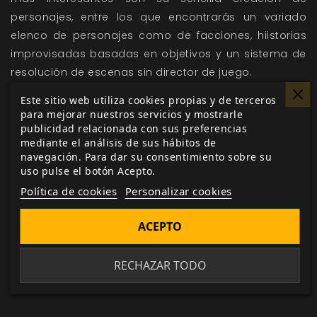
personajes, entre los que encontrarás un variado
elenco de personajes como de facciones, hiistorias
improvisadas basadas en objetivos y un sistema de
resolución de escenas sin director de juego.
Este sitio web utiliza cookies propias y de terceros
Si te gustaron las novelas Neuromante, Quemando
para mejorar nuestros servicios y mostrarle
cromo, Mona Lisa acelerada, Conde Cero de Gibson,
publicidad relacionada con sus preferencias
mediante el análisis de sus hábitos de
Hardwired, El hombre máquina de Williams, Vurt de
navegación. Para dar su consentimiento sobre su
Noon o Fairyland de McAuley, este juego es para ti.
uso pulse el botón Acepto.
Puedes encontrar este
Recuerda el mañana
en tu
Política de cookies
Personalizar cookies
tienda favorita y en nuestra página web.
ACEPTO
Me gusta esto
RECHAZAR TODO