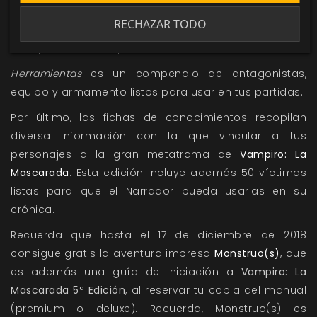
crónicas. El capítulo se completa con una sección
RECHAZAR TODO
dedicada a la temible Segunda Inquisición y cómo
incorporarla en tus partidas.
Herramientas
es un compendio de antagonistas,
equipo y armamento listos para usar en tus partidas.
Por último, las fichas de conocimientos recopilan
diversa información con la que vincular a tus
personajes a la gran metatrama de
Vampiro: La
Mascarada
. Esta edición incluye además 50 víctimas
listas para que el Narrador pueda usarlas en su
crónica.
Recuerda que hasta el 17 de diciembre de 2018
consigue gratis la aventura impresa
Monstruo(s)
, que
es además una guía de iniciación a
Vampiro: La
Mascarada 5ª Edición
, al reservar tu copia del manual
(premium o deluxe). Recuerda, Monstruo(s) es