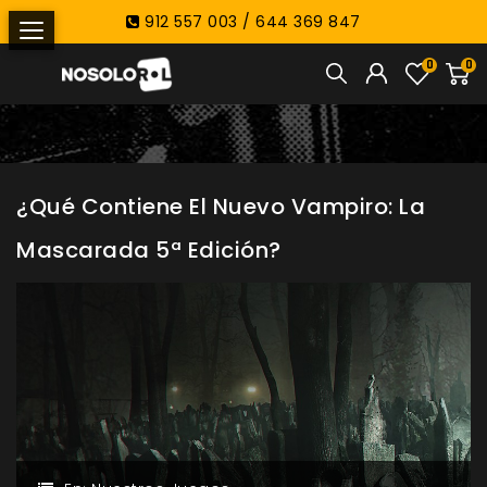
912 557 003 / 644 369 847
0
0
¿Qué Contiene El Nuevo Vampiro: La
Mascarada 5ª Edición?