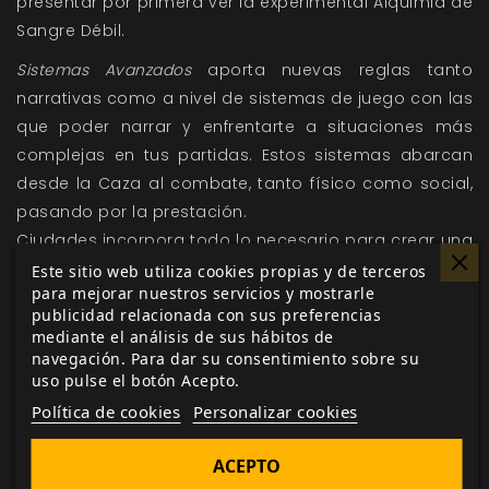
presentar por primera ver la experimental Alquimia de
Sangre Débil.
Sistemas Avanzados
aporta nuevas reglas tanto
narrativas como a nivel de sistemas de juego con las
que poder narrar y enfrentarte a situaciones más
complejas en tus partidas. Estos sistemas abarcan
desde la Caza al combate, tanto físico como social,
pasando por la prestación.
Ciudades incorpora todo lo necesario para crear una
ciudad que sirva de escenario perfecto para tu
Este sitio web utiliza cookies propias y de terceros
para mejorar nuestros servicios y mostrarle
crónica, desde cómo dividirla en diversos dominios y
publicidad relacionada con sus preferencias
territorios de Caza hasta los sistemas individuales
mediante el análisis de sus hábitos de
que pueden aplicarse en cada uno de ellos.
navegación. Para dar su consentimiento sobre su
uso pulse el botón Acepto.
Crónicas
incluye gran cantidad de consejos para
Política de cookies
Personalizar cookies
hacer que una historia funcione gracias a la
colaboración entre Narrador y jugadores, además de
ACEPTO
incluir gran cantidad de ideas para tus propias