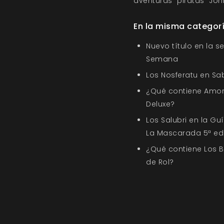
aventuras
piratas
Joh
En la misma categor
Nuevo título en la s
Semana
Los Nosferatu en Sa
¿Qué contiene Amor
Deluxe?
Los Salubri en la G
La Mascarada 5ª ed
¿Qué contiene Los 
de Rol?