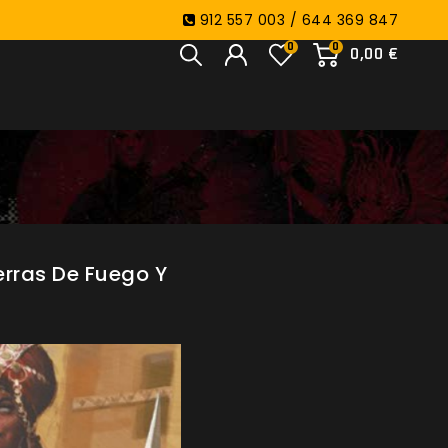
912 557 003 / 644 369 847
0
0
0,00 €
ierras De Fuego Y