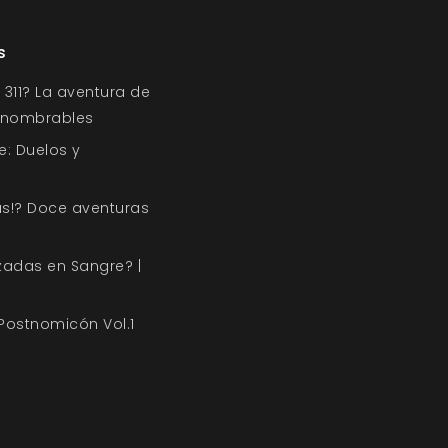
s
311? La aventura de
Innombrables
e: Duelos y
s!? Doce aventuras
zadas en Sangre? |
 Postnomicón Vol.1