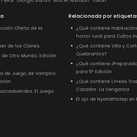
n Wick
Giorgio Baroni
Ana M. Navalón
Théah
ía
Relacionada por etiqueta
ección Oferta de la
¿Qué contiene Habitación 
horror rural para Cultos 
ber de los Clanes
¿Qué contiene Villa y Cort
Quebrantos?
 de Otro Mundo: Edición
¿Qué contiene ¡Preparada
para 5ª Edición
uía de Juego de Vampiro:
ición
¿Qué contiene Líneas Tra
Cazador: La Venganza
Buscaduendes: El Juego
El ojo de Nyarlathotep en