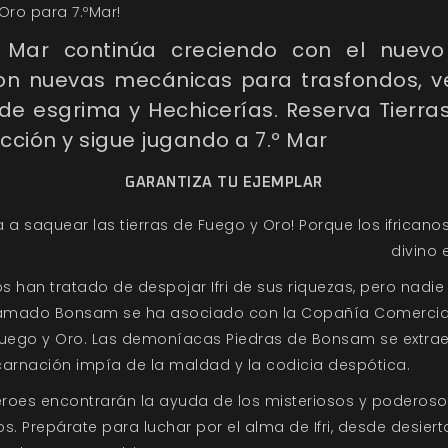
Oro para 7.ºMar!
º Mar continúa creciendo con el nuev
on nuevas mecánicas para trasfondos, ve
os de esgrima y Hechicerías. Reserva Tierra
cción y sigue jugando a 7.º Mar
GARANTIZA TU EJEMPLAR
 a saquear las tierras de Fuego y Oro! Porque los ifricanos 
divino 
s han tratado de despojar Ifri de sus riquezas, pero nadie 
llamado Bonsam se ha asociado con la Copañía Comercia
e Fuego y Oro. Las demoníacas Piedras de Bonsam se extra
carnación impía de la maldad y la codicia despótica.
héroes encontrarán la ayuda de los misteriosos y poderoso
 Prepárate para luchar por el alma de Ifri, desde desierto