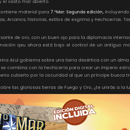
y el vasto mar abierto.
contiene material para
7.ºMar: Segunda edición,
incluyend
as, Arcanos, historias, estilos de esgrima y Hechicerías. T
osante de oro, con un buen ojo para la diplomacia internac
 nación qeu ahora está bajo el control de un antiguo 
na Azul gobierna sobre una tierra desértica con un alma 
 se combina con la hechicería para crear un imperio estra
erio cubierto por la oscuridad al que un príncipe busca tra
bre las gloriosas tierras de Fuego y Oro, ¿te unirás a la 