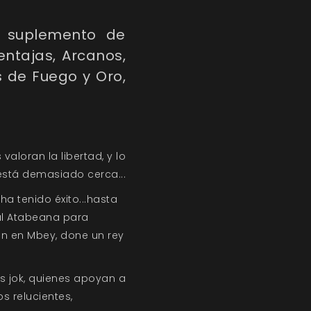
o suplemento de
ntajas, Arcanos,
s de Fuego y Oro,
valoran la libertad, y lo
está demasiado cerca...
ha tenido éxito...hasta
l Atabeana para
en en Mbey, done un rey
s jok, quienes apoyan a
s relucientes,