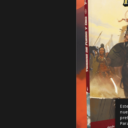
Este
nue
pre
Par