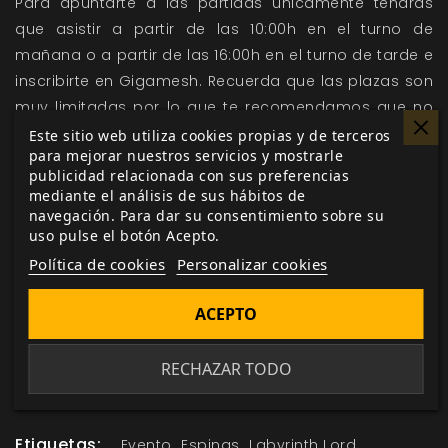
Para apuntarte a las partidas únicamente tendrás
que asistir a partir de las 10:00h en el turno de
mañana o a partir de las 16:00h en el turno de tarde e
inscribirte en Gigamesh. Recuerda que las plazas son
muy limitadas por lo que te recomendamos que no
lo dejes para el último momento o puedes quedarte
Este sitio web utiliza cookies propias y de terceros
para mejorar nuestros servicios y mostrarle
sin jugar.
publicidad relacionada con sus preferencias
Prepara tus dados, afina tus reflejos y ven este 30 de
mediante el análisis de sus hábitos de
navegación. Para dar su consentimiento sobre su
septiembre a la I Jornada de Juegos en Gigamesh a
uso pulse el botón Acepto.
disfrutar de #MuchoRol (y algún juego de mesa)
Política de cookies
Personalizar cookies
ACEPTO
Me gusta esto
RECHAZAR TODO
Etiquetas:
Evento
Espinas
Labyrinth Lord