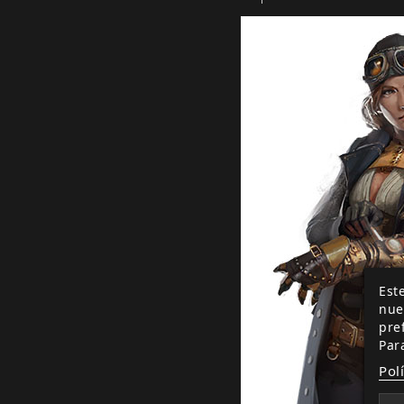
Este
nue
pre
Par
Pol