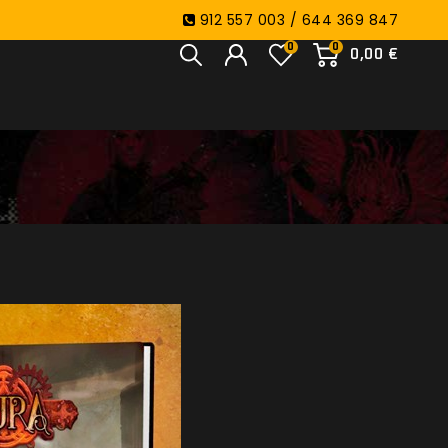
912 557 003 / 644 369 847
0
0
0,00 €