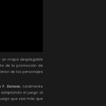
rar un mapa desplegable
rte de la promoción de
xterior de los personajes
 F. Donoso
, totalmente
 adaptando el juego al
n juego que sea más que