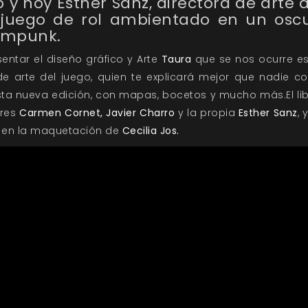
y hoy Esther Sanz, directora de arte 
 juego de rol ambientado en un oscu
ampunk.
entar el diseño gráfico y Arte
Taura
que se nos ocurre e
 de arte del juego, quien te explicará mejor que nadie 
ta nueva edición, con mapas, bocetos y mucho más.El libr
ores
Carmen Cornet, Javier Charro
y la propia
Esther Sanz
, 
o en la maquetación de
Cecilia Jos.