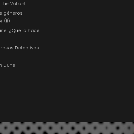
 the Valiant
os géneros
 (II)
une: ¿Qué lo hace
rosos Detectives
on Dune