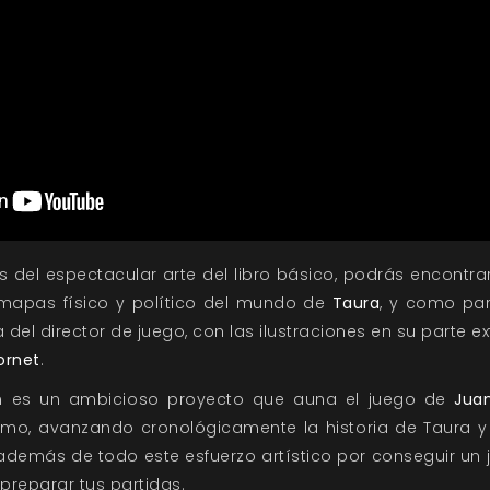
 del espectacular arte del libro básico, podrás encont
 mapas físico y político del mundo de
Taura
, y como pa
 del director de juego, con las ilustraciones en su parte e
ornet
.
 es un ambicioso proyecto que auna el juego de
Juan
mo, avanzando cronológicamente la historia de Taura y
 además de todo este esfuerzo artístico por conseguir u
 preparar tus partidas.