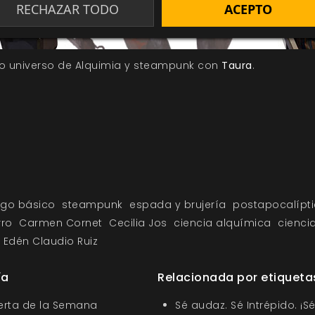
RECHAZAR TODO
ACEPTO
o universo de Alquimia y steampunk con
Taura
.
ego básico
steampunk
espada y brujería
postapocalípt
rro
Carmen Cornet
Cecilia Jos
ciencia alquímica
cienci
Edén Claudio Ruiz
ía
Relacionada por etiqueta
ferta de la Semana
Sé audaz. Sé Intrépido. ¡Sé