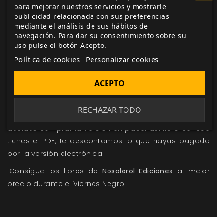
para mejorar nuestros servicios y mostrarle
Sortearemos este premio
entre los usuarios que
publicidad relacionada con sus preferencias
realicen una compra de 5 € o más en nuestra tienda
mediante el análisis de sus hábitos de
durante el Viernes Negro de 2014, sea en productos
navegación. Para dar su consentimiento sobre su
uso pulse el botón Acepto.
electrónicos o físicos. Si la suerte te acompaña
Política de cookies
Personalizar cookies
podrás llevarte juegos como
Malefic Time:
Plenilunio,
Pendragón,
Hitos: Guía Genérica
y muchos
ACEPTO
otros títulos.
Entra en nuestra web y descubre las ofertas del
RECHAZAR TODO
Viernes Negro
de 2014. Y recuerda que si más adelante
decides comprar la versión en papel del libro del que
tienes el PDF, te descontamos lo que hayas pagado
por la versión electrónica.
¡Consigue los libros de
Nosolorol Ediciones
al mejor
precio durante el Viernes Negro!