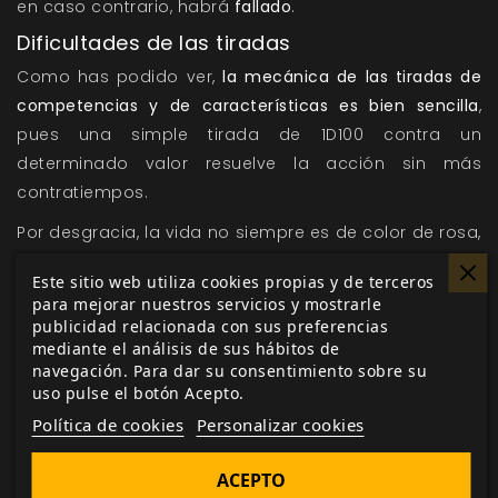
en caso contrario, habrá
fallado
.
Dificultades de las tiradas
Como has podido ver,
la mecánica de las tiradas de
competencias y de características es bien sencilla
,
pues una simple tirada de 1D100 contra un
determinado valor resuelve la acción sin más
contratiempos.
Por desgracia, la vida no siempre es de color de rosa,
pues en muchas ocasiones las circunstancias que
Este sitio web utiliza cookies propias y de terceros
rodean una acción pueden dificultar o facilitar su
para mejorar nuestros servicios y mostrarle
consecución. Por ejemplo, ya dijimos que con un éxito
publicidad relacionada con sus preferencias
en una tirada de
Escuchar
un personaje podría oír
mediante el análisis de sus hábitos de
navegación. Para dar su consentimiento sobre su
una conversación lejana en una taberna, pero será
uso pulse el botón Acepto.
mucho más fácil que el personaje escuche dicha
Política de cookies
Personalizar cookies
conversación si transcurre en la mesa de al lado. En
estos casos, el director de juego puede asignar
una
ACEPTO
dificultad a la tirada que realiza el personaje,
lo que