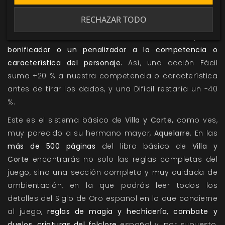
permitirá tener en cuenta todas aquellas
RECHAZAR TODO
circunstancias que faciliten o dificulten el éxito de una
acción. Básicamente,
una dificultad no es más que un
bonificador o un penalizador a la competencia o
característica del personaje.
Así, una acción Fácil
suma +20 % a nuestra competencia o característica
antes de tirar los dados, y una Difícil restaría un -40
%.
Este es el sistema básico de
Villa y Corte
,
como ves,
muy parecido a su hermano mayor,
Aquelarre
. En las
más de 500 páginas
del libro básico de
Villa y
Corte
encontrarás no solo las reglas completas del
juego, sino una sección completa y muy cuidada de
ambientación, en la que podrás leer todos los
detalles del Siglo de Oro español en lo que concierne
al juego,
reglas de magia y hechicería,
combate y
duelos,
criaturas del folclore
español y, por supuesto,