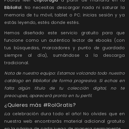
Podrás leer
Criptofagia
a partir de mañana en tu
BiblioRol
. No necesitas descargar nada ni saturar la
memoria de tu móvil, tablet o PC: inicias sesión y ya
estás leyendo, estés donde estés.
Hemos diseñado este servicio gratuito para que
funcione como un auténtico lector de ebooks (con
tus búsquedas, marcadores y punto de guardado
siempre al día), sumándose a la descarga
tradicional.
Nota de nuestro equipo: Estamos volcando todo nuestro
catálogo en BiblioRol de forma progresiva. Si echas en
falta algún título de tu colección digital, no te
preocupes, aparecerá pronto en tu perfil.
¿Quieres más #RolGratis?
¡La celebración dura todo el año! No olvides que en
nuestra web encontrarás material adicional gratuito
en la página de cada juego de manera permanente.