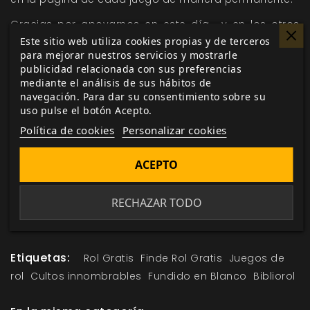
Gracias por apoyarnos en este día… y en los otros
Este sitio web utiliza cookies propias y de terceros
364 del año. Gracias a ti seguimos publicando rol
para mejorar nuestros servicios y mostrarle
profesional, cercano y de calidad. Gracias a ti
publicidad relacionada con sus preferencias
hacemos realidad lo que nos mueve:
#MuchoRol
.
mediante el análisis de sus hábitos de
navegación. Para dar su consentimiento sobre su
Pásate por
www.nosolorol.com
, lee tu aventura gratis y
uso pulse el botón Acepto.
¡que comience la partida!
Política de cookies
Personalizar cookies
ACEPTO
Me gusta esto
RECHAZAR TODO
Etiquetas:
Rol Gratis
Finde Rol Gratis
Juegos de
rol
Cultos innombrables
Fundido en Blanco
Bibliorol