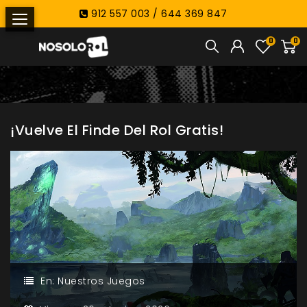
912 557 003 / 644 369 847
0
0
¡Vuelve El Finde Del Rol Gratis!
En:
Nuestros Juegos