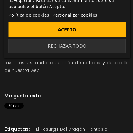
navegación. Para dar su consentimiento sobre su
Adéntrate en el universo de Voldor con
El Legado del
uso pulse el botón Acepto.
Extinguido
, una campaña que te llevará por diferentes
Política de cookies
Personalizar cookies
territorios de este inmenso continente, viviendo
grandes aventuras.
ACEPTO
¿Aún quieres mas Voldor? Dale un vistazo a nuestros
RECHAZAR TODO
productos relacionados con
El Resurgir del Dragón
,
y
mantente al día sobre tus juegos y suplementos
favoritos visitando la sección de
noticias
y
desarrollo
de nuestra web.
Me gusta esto
Etiquetas:
El Resurgir Del Dragón
Fantasia