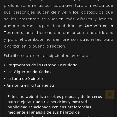
profundizar en ellas con cada aventura a medida que
sus personajes suben de nivel y los obstáculos que
se les presentan se vuelven más difíciles y letales.
Aunque, como seguro descubrirán en
Armonía en la
Tormenta
, unas buenas puntuaciones en habilidades
y para el combate no siempre son suficientes para
avanzar en la buena dirección.
Este libro contiene las siguientes aventuras:
•
Fragmentos de la Extraña Oscuridad
• Los Gigantes de Xarkaz
• La furia de Xeinoth
• Armonía en la tormenta
• Ecos de Tiranía
Este sitio web utiliza cookies propias y de terceros
• Sangre de Dragones
para mejorar nuestros servicios y mostrarle
• Los pecados de Melionii
publicidad relacionada con sus preferencias
mediante el análisis de sus hábitos de
• El Orbe de la Abundancia