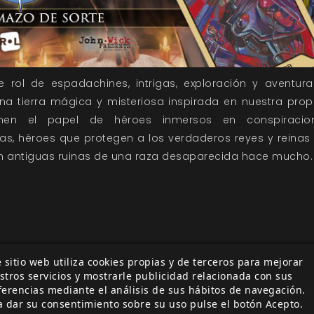
rol de espadachines, intrigas, exploración y aventura
na tierra mágica y misteriosa inspirada en nuestra propia
men el papel de héroes inmersos en conspiracione
ras, héroes que protegen a los verdaderos reyes y reina
an antiguas ruinas de una raza desaparecida hace mucho.
 sitio web utiliza cookies propias y de terceros para mejorar
stros servicios y mostrarle publicidad relacionada con sus
ferencias mediante el análisis de sus hábitos de navegación.
as:
Mazo de sorte
7º Mar
septimo mar
accesorio
Joh
a dar su consentimiento sobre su uso pulse el botón Acepto.