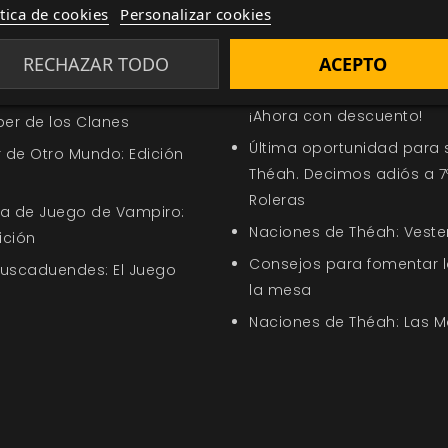
ítica de cookies
Personalizar cookies
ía
Relacionada por etiqueta
RECHAZAR TODO
ACEPTO
ección Oferta de la
Descubre con 7º Mar un m
diplomacia, arqueología 
¡Ahora con descuento!
ber de los Clanes
Última oportunidad para 
 de Otro Mundo: Edición
Théah. Decimos adiós a 7
Roleras
uía de Juego de Vampiro:
Naciones de Théah: Vest
ición
Consejos para fomentar 
Buscaduendes: El Juego
la mesa
Naciones de Théah: Las M