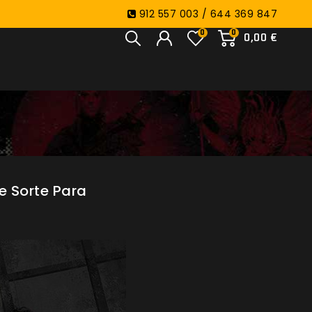
912 557 003 / 644 369 847
0
0
0,00 €
e Sorte Para