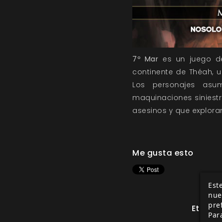
7º Mar
es un juego de 
continente de Théah, u
Los personajes asu
maquinaciones siniest
asesinos y que explor
Me gusta esto
Este
nue
pre
Etiquet
Par