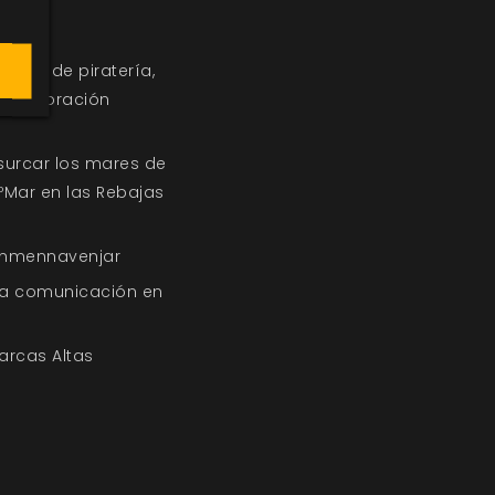
s
undo de piratería,
y exploración
surcar los mares de
ºMar en las Rebajas
enmennavenjar
la comunicación en
arcas Altas