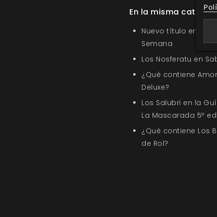
Pol
En la misma categor
Nuevo título en la s
Semana
Los Nosferatu en Sa
¿Qué contiene Amor
Deluxe?
Los Salubri en la G
La Mascarada 5ª ed
¿Qué contiene Los 
de Rol?