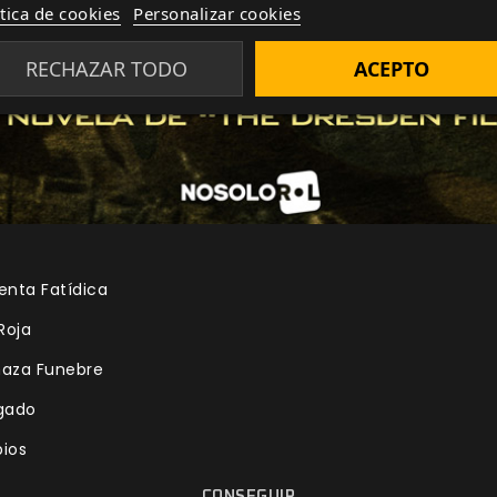
ítica de cookies
Personalizar cookies
RECHAZAR TODO
ACEPTO
enta Fatídica
Roja
naza Funebre
egado
bios
CONSEGUIR