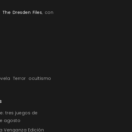
y
The Dresden Files
, con
vela
Terror
ocultismo
s
e: tres juegos de
 de agosto
a Venganza Edición