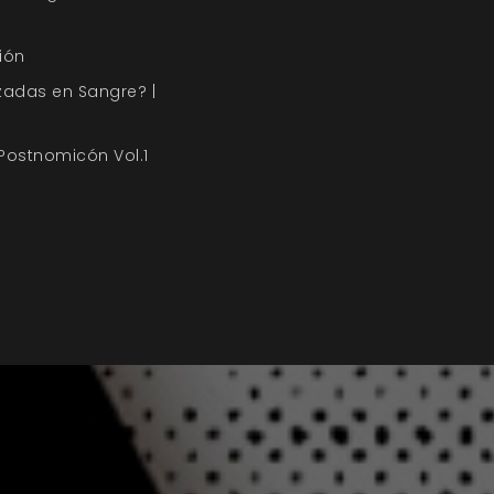
ión
zadas en Sangre? |
 Postnomicón Vol.1