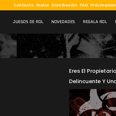
Contacto
Envíos
Distribución
FAQ
Próximamen
JUEGOS DE ROL
NOVEDADES
REGALA ROL
Eres El Propietar
Delincuente Y Una