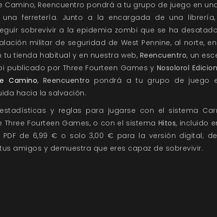
e Camino, Reencuentro pondrá a tu grupo de juego en una
e una ferretería. Junto a la encargada de una librería
guir sobrevivir a la epidemia zombi que se ha desatado
talación militar de seguridad de West Pennine, al norte, en
 tu tienda habitual y en nuestra web,
Reencuentro
, un es
bi publicado por
Three Fourteen Games
y
Nosolorol Edicio
ue Camino
,
Reencuentro
pondrá a tu grupo de juego en 
ida hacia la salvación.
 estadísticas y reglas para jugarse con el sistema
Car
de
Three Fourteen Games
, o con el sistema
Hitos
, incluido 
PDF de 6,99 € o solo 3,00 € para la versión digital; de
tus amigos y demuestra que eres capaz de sobrevivir.