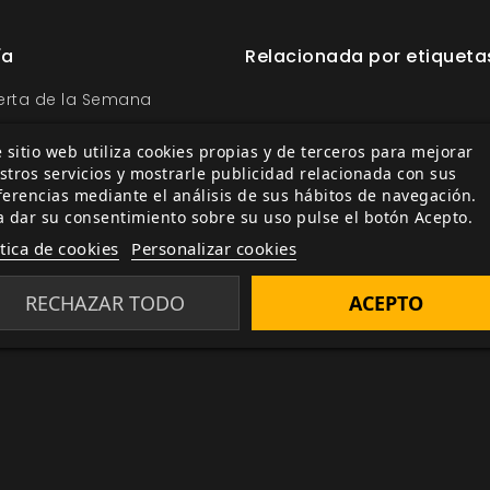
ía
Relacionada por etiqueta
ferta de la Semana
ección Oferta de la
 sitio web utiliza cookies propias y de terceros para mejorar
stros servicios y mostrarle publicidad relacionada con sus
ferencias mediante el análisis de sus hábitos de navegación.
ber de los Clanes
a dar su consentimiento sobre su uso pulse el botón Acepto.
 de Otro Mundo: Edición
ítica de cookies
Personalizar cookies
uía de Juego de Vampiro:
RECHAZAR TODO
ACEPTO
ición