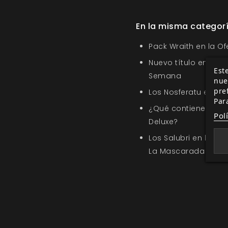
En la misma categor
Pack Wraith en la O
Nuevo título en la s
Este
Semana
nue
pre
Los Nosferatu en Sa
Par
¿Qué contiene Amor
Pol
Deluxe?
Los Salubri en la G
La Mascarada 5ª ed