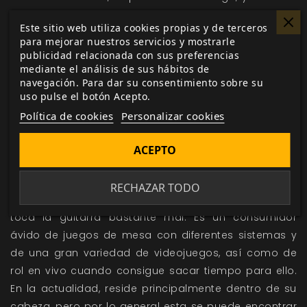
recientes como son
Renegado
y
Cambios
, undécima y
Este sitio web utiliza cookies propias y de terceros
duodécima respectivamente tanto en formato físico
para mejorar nuestros servicios y mostrarle
como en formato digital. Si adquieres tu ejemplar en
publicidad relacionada con sus preferencias
formato físico recibirás de manera gratuita la edición
mediante el análisis de sus hábitos de
navegación. Para dar su consentimiento sobre su
digital. Si adquieres la edición digital, se te
uso pulse el botón Acepto.
descontará lo pagado por ella cuando compres la
Política de cookies
Personalizar cookies
edición física a través de nuestra web.
Jim Butcher
es el autor de las sagas
The Dresden Files
,
ACEPTO
Codex Alera
y una nueva serie
steampunk, The Cinder
Spires
. Su currículum incluye una larga lista de
RECHAZAR TODO
habilidades que hace un siglo eran útiles, y además
toca la guitarra bastante mal. Es un consumidor
ávido de juegos de mesa con diferentes sistemas y
de una gran variedad de videojuegos, así como de
rol en vivo cuando consigue sacar tiempo para ello.
En la actualidad, reside principalmente dentro de su
cabeza, pero por lo general esta se puede encontrar