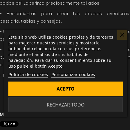
dados del Laberinto preciosa­mente tallados.
- Herramientas para crear tus propias aventuras
bestiario, tablas y consejos.
- Un práctico marcapáginas a doble cara con referencia
Este sitio web utiliza cookies propias y de terceros
del juego.
para mejorar nuestros servicios y mostrarle
publicidad relacionada con sus preferencias
- Una lujosa encuadernación de tapa dura con tre
mediante el análisis de sus hábitos de
puntos de lectura de diferentes colores que te ayudará
navegación. Para dar su consentimiento sobre su
a no perderte.
uso pulse el botón Acepto.
Política de cookies
Personalizar cookies
- Dos dados personalizados de 6 caras.
VER DENTRO DEL LABERINTO: EL JUEGO DE AVENTURAS
ACEPTO
RECHAZAR TODO
Me gusta esto