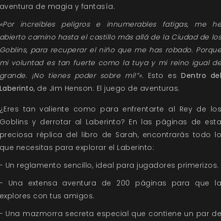
aventura de magia y fantasía.
«Por increíbles peligros e innumerables fatigas, me h
abierto camino hasta el castillo más allá de la Ciudad de lo
Goblins, para recuperar el niño que me has robado. Porqu
mi voluntad es tan fuerte como la tuya y mi reino igual d
grande. ¡No tienes poder sobre mí!”».
Esto es
Dentro de
Laberinto
, de Jim Henson: El juego de aventuras.
¿Eres tan valiente como para enfrentarte al Rey de lo
Goblins y derrotar al Laberinto? En las páginas de est
preciosa réplica del libro de Sarah, encontrarás todo l
que necesitas para explorar el Laberinto:
- Un reglamento sencillo, ideal para jugadores primerizos.
- Una extensa aventura de 200 páginas para que l
explores con tus amigos.
- Una mazmorra secreta especial que contiene un par d