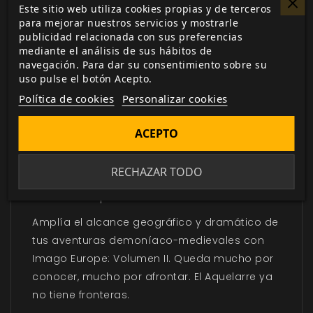
Este sitio web utiliza cookies propias y de terceros
de María Magdalena y los caballeros
para mejorar nuestros servicios y mostrarle
teutónicos tratan de sofocar una rebelión
publicidad relacionada con sus preferencias
mediante el análisis de sus hábitos de
contra el gobierno alemán. Este es el tiempo
navegación. Para dar su consentimiento sobre su
de los últimos vikingos acechando en el mar
uso pulse el botón Acepto.
del Norte, de los emperadores y papas
Política de cookies
Personalizar cookies
tensando el tapiz de un mundo que verá
llegar a sus costas barcos desde Crimea
ACEPTO
repletos de cadáveres y hombres
agonizantes. Con ellos, de la mano del
RECHAZAR TODO
mismo Demonio, llegará la peste negra que
asolará Europa.
Amplía el alcance geográfico y dramático de
tus aventuras demoníaco-medievales con
Imago Europe: Volumen II. Queda mucho por
conocer, mucho por afrontar. El Aquelarre ya
no tiene fronteras.