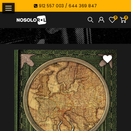
912 557 003 / 644 369 847
0
0