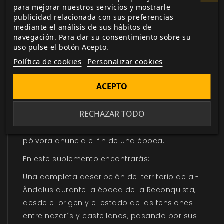
dispuestos a tomar las armas, cabalgar por
para mejorar nuestros servicios y mostrarle
publicidad relacionada con sus preferencias
sus paisajes agrestes y sobrevivir a
mediante el análisis de sus hábitos de
matanzas, saqueos y venganzas.
navegación. Para dar su consentimiento sobre su
uso pulse el botón Acepto.
Terra Nullius
te permite trasladar los
Política de cookies
Personalizar cookies
sangrientos y complejos conflictos de la
Reconquista a tus sesiones de
Aquelarre
. Los
ACEPTO
Reyes Católicos se preparan para derribar las
últimas fortalezas de al-Ándalus, y ya se ven
RECHAZAR TODO
ondear los pendones de órdenes militares y
señores feudales, mientras el estruendo de la
pólvora anuncia el fin de una época.
En este suplemento encontrarás:
Una completa descripción del territorio de al-
Ándalus durante la época de la Reconquista,
desde el origen y el estado de las tensiones
entre nazarís y castellanos, pasando por sus