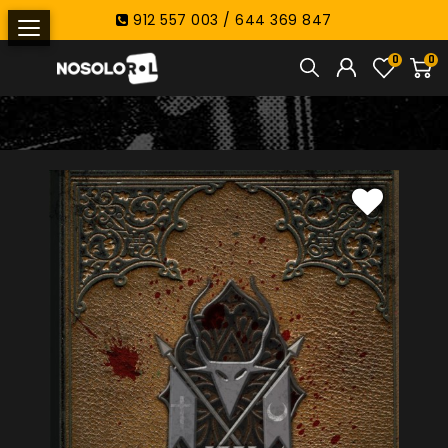
912 557 003 / 644 369 847
0
0