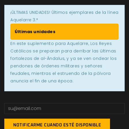
¡ÚLTIMAS UNIDADES! Últimos ejemplares de la línea
Aquelarre 3.ª
Últimas unidades
En este suplemento para Aquelarre, Los Reyes
Católicos se preparan para derribar las últimas
fortalezas de al-Ándalus, y ya se ven ondear los
pendones de órdenes militares y señores
feudales, mientras el estruendo de la pólvora
anuncia el fin de una época.
NOTIFICARME CUANDO ESTÉ DISPONIBLE