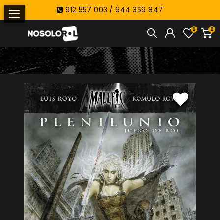
912 557 003 / 644 369 847
0
0