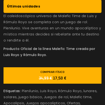
Últimas unidades
El caleidoscópico universo de Malefic Time de Luis y
Rómulo Royo se completa con un juego de rol:
Plenilunio. Vive aventuras en un mundo apocalíptico y
místico mientras decides si rebelarte ante tu destino
o rendirte a él.
Producto Oficial de la línea Malefic Time creada por
Luis Royo y Rómulo Royo.
COMPRAR FÍSICO
34,99 €
17,50 €
Etiquetas:
Plenilunio
Luis Royo
Rómulo Royo
lunares
solares
juego básico
Juegos de rol
Malefic time
Apocalipsis
Juegos apocalipticos
Ofertas