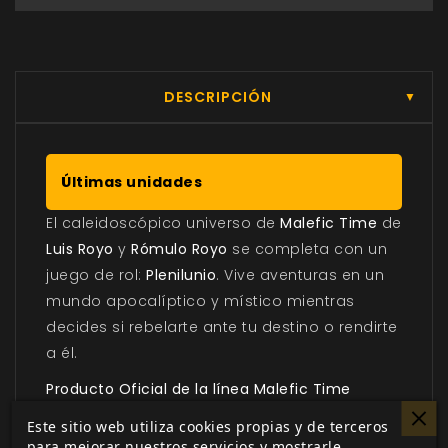
DESCRIPCIÓN
▼
Últimas unidades
El caleidoscópico universo de
Malefic Time
de
Luis Royo
y
Rómulo Royo
se completa con un
juego de rol:
Plenilunio
. Vive aventuras en un
mundo apocalíptico y místico mientras
decides si rebelarte ante tu destino o rendirte
a él.
Producto Oficial de la línea Malefic Time
creada por Luis Royo y Rómulo Royo.
Este sitio web utiliza cookies propias y de terceros
para mejorar nuestros servicios y mostrarle