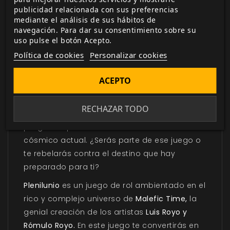
2033. En las ruinas de la civilización no hay
publicidad relacionada con sus preferencias
esperanza.
mediante el análisis de sus hábitos de
navegación. Para dar su consentimiento sobre su
La Tierra es el campo de batalla entre dos
uso pulse el botón Acepto.
antiguos y poderosos bandos. La guerra que
Política de cookies
Personalizar cookies
libran ha transformado Nueva York en un
paisaje apocalíptico en el que la
ACEPTO
supervivencia del más fuerte se decide cada
día. Los habitantes de la ciudad se han
RECHAZAR TODO
convertido en piezas de un juego complejo y
peligroso que decidirá el futuro del ciclo
cósmico actual. ¿Serás parte de ese juego o
te rebelarás contra el destino que hay
preparado para ti?
Plenilunio
es un juego de rol ambientado en el
rico y complejo universo de
Malefic Time,
la
genial creación de los artistas
Luis Royo y
Rómulo Royo.
En este juego te convertirás en