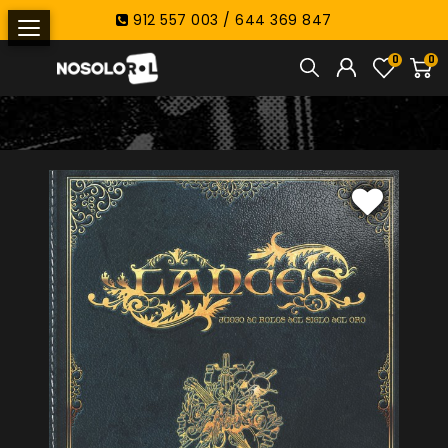
912 557 003 / 644 369 847
0
0