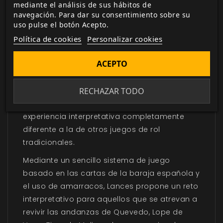
más jugadores que recrea el ambiente del
mediante el análisis de sus hábitos de
siglo XVII en España, pero convirtiendo cada
navegación. Para dar su consentimiento sobre su
uso pulse el botón Acepto.
partida en una representación teatral del
Política de cookies
Personalizar cookies
Siglo de Oro que captura todo el sabor de
esa época. Desde la Loa al autor hasta el
ACEPTO
Baile tras la representación, los elementos
característicos de una comedia del teatro
RECHAZAR TODO
del Siglo de Oro son trasladados a la mesa
de juego convirtiendo a Lances en una
experiencia interpretativa completamente
diferente a la de otros juegos de rol
tradicionales.
Mediante un sencillo sistema de juego
basado en las cartas de la baraja española y
el uso de amarracos, Lances propone un reto
interpretativo para aquellos que se atrevan a
revivir las andanzas de Quevedo, Lope de