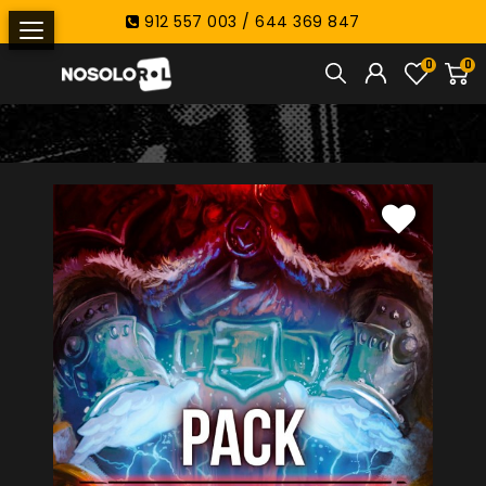
912 557 003 / 644 369 847
0
0