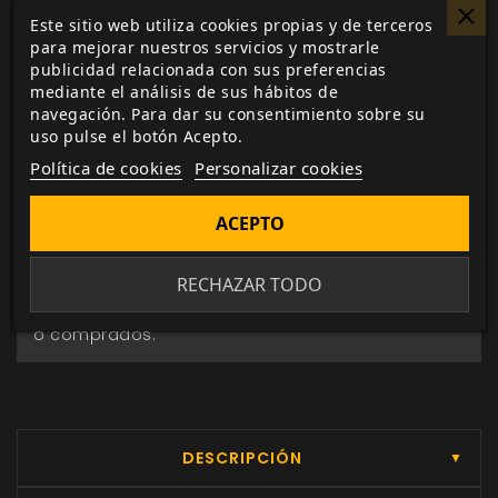
productos.
Este sitio web utiliza cookies propias y de terceros
para mejorar nuestros servicios y mostrarle
Pago seguro
publicidad relacionada con sus preferencias
mediante el análisis de sus hábitos de
a través de Paypal, transferencia o tarjeta de
navegación. Para dar su consentimiento sobre su
crédito.
uso pulse el botón Acepto.
Política de cookies
Personalizar cookies
Entrega 24/48h
para envios nacionales.
ACEPTO
Biblioteca digital
RECHAZAR TODO
actualizada con todos los juego canjeados
o comprados.
DESCRIPCIÓN
▼