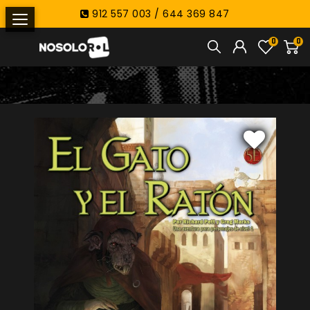
912 557 003 / 644 369 847
0
0