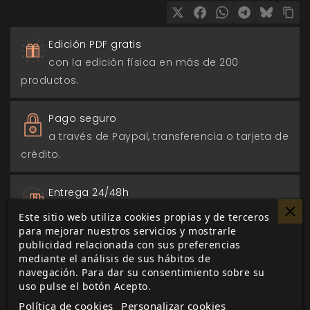
Edición PDF gratis
con la edición física en más de 200
productos.
Pago seguro
a través de Paypal, transferencia o tarjeta de
crédito.
Entrega 24/48h
para envios nacionales.
Este sitio web utiliza cookies propias y de terceros
para mejorar nuestros servicios y mostrarle
publicidad relacionada con sus preferencias
Biblioteca digital
mediante el análisis de sus hábitos de
actualizada con todos los juego canjeados
navegación. Para dar su consentimiento sobre su
o comprados.
uso pulse el botón Acepto.
Política de cookies
Personalizar cookies