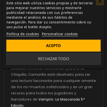
Este sitio web utiliza cookies propias y de terceros
para mejorar nuestros servicios y mostrarle
publicidad relacionada con sus preferencias
mediante el análisis de sus hábitos de
DESCRIPCIÓN
▼
navegación. Para dar su consentimiento sobre su
uso pulse el botón Acepto.
Política de cookies
Personalizar cookies
Bienvenido a la guía definitiva de la Camarilla,
la más aterradora sociedad secreta que la
ACEPTO
historia ha conocido. Escrito como un
compendio introductorio y una serie de
RECHAZAR TODO
documentos escritos y recopilados por la
socialite inmortal Victoria Ash para ti, su
Chiquillo, Camarilla está diseñado para ser
una lectura fascinante para cualquier amante
de los no-muertos sofisticados y es un gran
recurso para todos los jugadores y
Narradores de
Vampiro: La Mascarada 5ª
Edición.