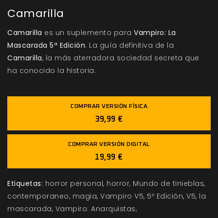
Camarilla
Camarilla
es un suplemento para
Vampiro: La
Mascarada 5ª Edición
. La guía definitiva de la
Camarilla
, la más aterradora sociedad secreta que
ha conocido la historia.
COMPRAR VERSIÓN FÍSICA
39,99 €
COMPRAR VERSIÓN DIGITAL
19,99 €
Etiquetas:
horror personal
horror
Mundo de tinieblas
contemporaneo
magia
Vampiro V5
5º Edición
V5
la
mascarada
Vampiro: Anarquistas