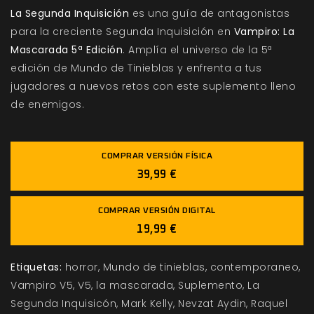
La Segunda Inquisición
es una guía de antagonistas
para la creciente Segunda Inquisición en
Vampiro: La
Mascarada 5ª Edición
. Amplía el universo de la 5ª
edición de Mundo de Tinieblas y enfrenta a tus
jugadores a nuevos retos con este suplemento lleno
de enemigos.
COMPRAR VERSIÓN FÍSICA
39,99 €
COMPRAR VERSIÓN DIGITAL
19,99 €
Etiquetas:
horror
Mundo de tinieblas
contemporaneo
Vampiro V5
V5
la mascarada
Suplemento
La
Segunda Inquisicón
Mark Kelly
Nevzat Aydin
Raquel