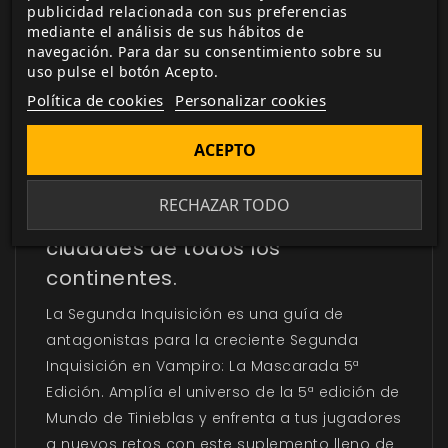
o comprados.
publicidad relacionada con sus preferencias
mediante el análisis de sus hábitos de
navegación. Para dar su consentimiento sobre su
uso pulse el botón Acepto.
Política de cookies
Personalizar cookies
DESCRIPCIÓN
▼
ACEPTO
La Iglesia secreta y el Estado
RECHAZAR TODO
oculto cazan a los cazadores en
ciudades de todos los
continentes.
La Segunda Inquisición es una guía de
antagonistas para la creciente Segunda
Inquisición en Vampiro: La Mascarada 5ª
Edición. Amplía el universo de la 5ª edición de
Mundo de Tinieblas y enfrenta a tus jugadores
a nuevos retos con este suplemento lleno de