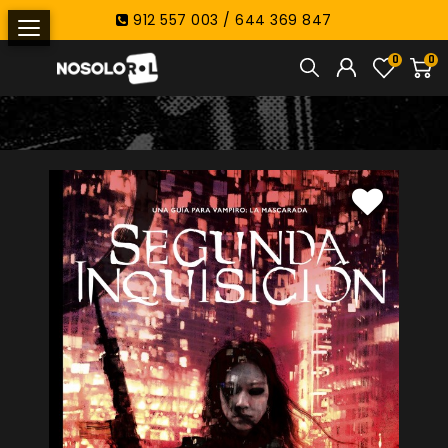
912 557 003 / 644 369 847
0
0