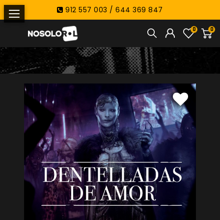
912 557 003 / 644 369 847
0
0