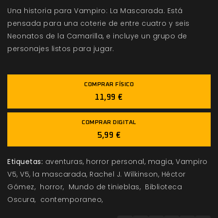
Una historia para Vampiro: La Mascarada. Está
pensada para una coterie de entre cuatro y seis
Neonatos de la Camarilla, e incluye un grupo de
personajes listos para jugar.
COMPRAR FÍSICO
11,99 €
COMPRAR DIGITAL
5,99 €
Etiquetas:
aventuras
horror personal
magia
Vampiro
V5
V5
la mascarada
Rachel J. Wilkinson
Héctor
Gómez
horror
Mundo de tinieblas
Biblioteca
Oscura
contemporaneo