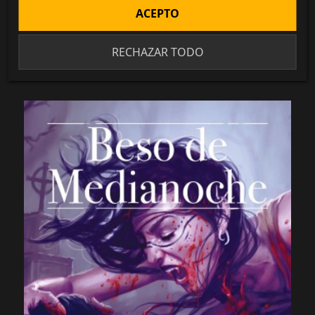
ACEPTO
Vampiro: La Mascarada 5ª...
54,99 €
RECHAZAR TODO