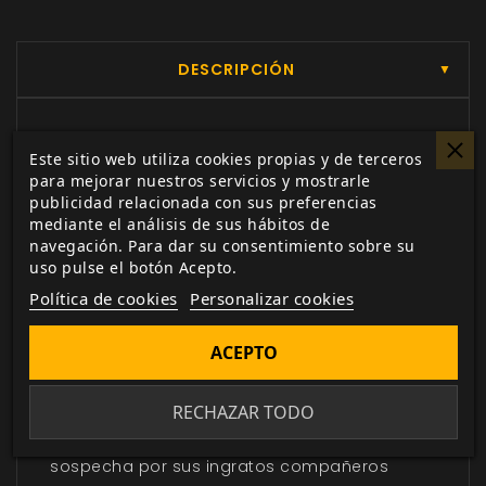
DESCRIPCIÓN
▼
La mayoría de los mortales se alejan de las
Este sitio web utiliza cookies propias y de terceros
para mejorar nuestros servicios y mostrarle
sombras que los depredan pasando
publicidad relacionada con sus preferencias
desesperados por sus vidas a causa de los
mediante el análisis de sus hábitos de
Condenados y los males que estos infligen al
navegación. Para dar su consentimiento sobre su
uso pulse el botón Acepto.
mundo. Pero un preciado puñado de aquellos
lleva a cabo una guerra personal para arrojar
Política de cookies
Personalizar cookies
luz en las tinieblas y debilitarlas, como
ACEPTO
desamparadas velas brillando en la noche.
La senda del cazador es solitaria y está llena
de peligros, al tiempo cercada por los
RECHAZAR TODO
monstruos a los que caza y vista con
sospecha por sus ingratos compañeros