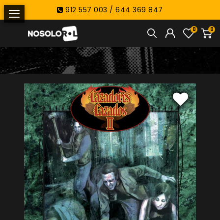
912 557 003 / 644 369 847
0
0