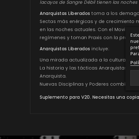
lacayos de Sangre Débil tienen las noches
Anarquistas Liberados
toma a los demagog
Sectas más enérgicas y de crecimiento m
en las noches actuales. Con el Movimiento
Este
regímenes y toman Praxis con la promesa 
nue
pre
Anarquistas Liberados
incluye:
Par
Una mirada actualizada a la cultura Anarq
Pol
La historia y las tácticas Anarquistas qu
Anarquista.
Nuevas Disciplinas y Poderes combinados
Suplemento para V20. Necesitas una copia d