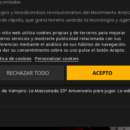
 contadas.
os y lanzabombas revolucionarios del Movimiento Anarqu
ás rápido, que gana terreno usando la tecnología y agen
 revitalizado, es el momento de contar las historias de lo
 sitio web utiliza cookies propias y de terceros para mejorar
de establecer gobiernos igualitarios y terminar con una 
stros servicios y mostrarle publicidad relacionada con sus
ferencias mediante el análisis de sus hábitos de navegación.
a dar su consentimiento sobre su uso pulse el botón Acepto.
uista, la cual se ha desarrollado durante la era de Interne
ítica de cookies
Personalizar cookies
e revelan cómo el Movimiento destroza la Praxis de otras S
RECHAZAR TODO
ACEPTO
, los cuales se propagan con rapidez entre los dispares 
e Vampiro: La Mascarada 20º Aniversario para jugar. La edici