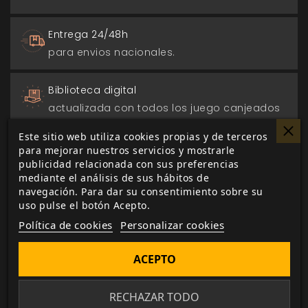
Entrega 24/48h
para envios nacionales.
Biblioteca digital
actualizada con todos los juego canjeados
o comprados.
Este sitio web utiliza cookies propias y de terceros
para mejorar nuestros servicios y mostrarle
publicidad relacionada con sus preferencias
mediante el análisis de sus hábitos de
navegación. Para dar su consentimiento sobre su
DESCRIPCIÓN
▼
uso pulse el botón Acepto.
Política de cookies
Personalizar cookies
Vampiro: La Mascarada
irrumpió en el mundo
ACEPTO
de los juegos de rol el 1991 e inspiró una
generación de fans como no se había visto
RECHAZAR TODO