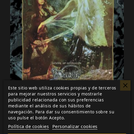
Este sitio web utiliza cookies propias y de terceros
Manual Para Los Difuntos Recientes
para mejorar nuestros servicios y mostrarle
publicidad relacionada con sus preferencias
COMPRAR VERSIÓN FÍSICA
mediante el análisis de sus hábitos de
navegación. Para dar su consentimiento sobre su
9,99 €
uso pulse el botón Acepto.
Política de cookies
Personalizar cookies
COMPRAR VERSIÓN DIGITAL