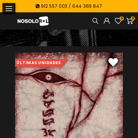
912 557 003 / 644 369 847
0
0
ÚLTIMAS UNIDADES