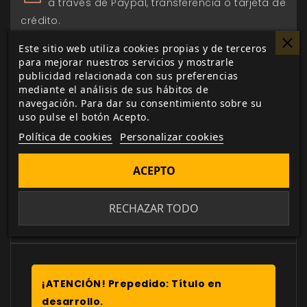
a través de Paypal, transferencia o tarjeta de
crédito.
Este sitio web utiliza cookies propias y de terceros
Entrega 24/48h
para mejorar nuestros servicios y mostrarle
para envios nacionales.
publicidad relacionada con sus preferencias
mediante el análisis de sus hábitos de
navegación. Para dar su consentimiento sobre su
Biblioteca digital
uso pulse el botón Acepto.
actualizada con todos los juego canjeados
Política de cookies
Personalizar cookies
o comprados.
ACEPTO
RECHAZAR TODO
DESCRIPCIÓN
▼
¡ATENCIÓN! Prepedido: Título en
desarrollo.