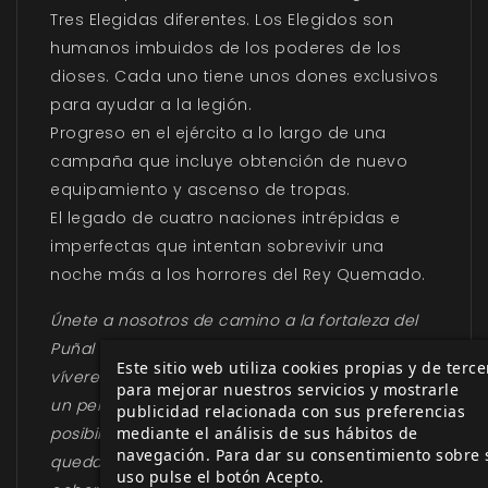
Tres Elegidas diferentes. Los Elegidos son
humanos imbuidos de los poderes de los
dioses. Cada uno tiene unos dones exclusivos
para ayudar a la legión.
Progreso en el ejército a lo largo de una
campaña que incluye obtención de nuevo
equipamiento y ascenso de tropas.
El legado de cuatro naciones intrépidas e
imperfectas que intentan sobrevivir una
noche más a los horrores del Rey Quemado.
Únete a nosotros de camino a la fortaleza del
Puñal Celeste. Quedamos pocos, nuestros
Este sitio web utiliza cookies propias y de terce
víveres escasean y cada misión nos expone a
para mejorar nuestros servicios y mostrarle
un peligro mortal…, pero si existe alguna
publicidad relacionada con sus preferencias
mediante el análisis de sus hábitos de
posibilidad de cambiar el curso de la guerra, si
navegación. Para dar su consentimiento sobre 
queda una última esperanza, está en esta
uso pulse el botón Acepto.