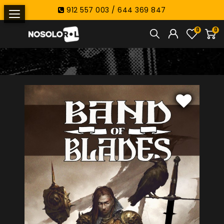
912 557 003 / 644 369 847
0
0