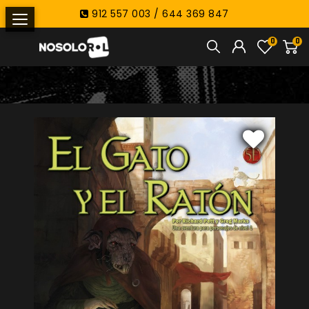
912 557 003 / 644 369 847
0
0