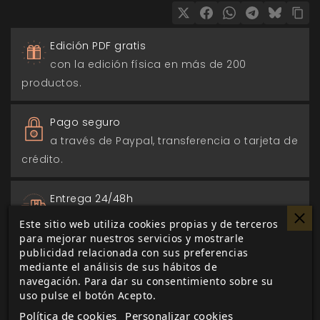
Edición PDF gratis
con la edición física en más de 200
productos.
Pago seguro
a través de Paypal, transferencia o tarjeta de
crédito.
Entrega 24/48h
para envios nacionales.
Este sitio web utiliza cookies propias y de terceros
para mejorar nuestros servicios y mostrarle
publicidad relacionada con sus preferencias
Biblioteca digital
mediante el análisis de sus hábitos de
actualizada con todos los juego canjeados
navegación. Para dar su consentimiento sobre su
o comprados.
uso pulse el botón Acepto.
Política de cookies
Personalizar cookies