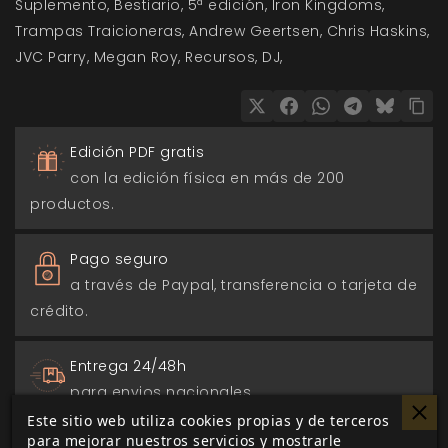
Suplemento
Bestiario
5ª edición
Iron Kingdoms
Trampas Traicioneras
Andrew Geertsen
Chris Haskins
JVC Parry
Megan Roy
Recursos
DJ
Edición PDF gratis
con la edición física en más de 200
productos.
Pago seguro
a través de Paypal, transferencia o tarjeta de
crédito.
Entrega 24/48h
para envios nacionales.
Este sitio web utiliza cookies propias y de terceros
para mejorar nuestros servicios y mostrarle
Biblioteca digital