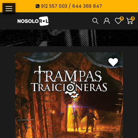
912 557 003 / 644 369 847
0
0