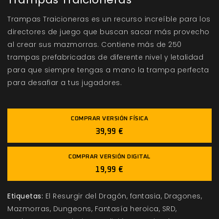
Trampas Traicioneras es un recurso increíble para los
directores de juego que buscan sacar más provecho
al crear sus mazmorras. Contiene más de 250
trampas prefabricadas de diferente nivel y letalidad
para que siempre tengas a mano la trampa perfecta
para desafiar a tus jugadores.
COMPRAR VERSIÓN FÍSICA
39,99 €
COMPRAR VERSIÓN DIGITAL
19,99 €
Etiquetas:
El Resurgir del Dragón
fantasia
Dragones
Mazmorras
Dungeons
Fantasía heroica
SRD