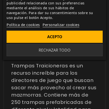
publicidad relacionada con sus preferencias
actualizada con todos los juego canjeados
mediante el análisis de sus hábitos de
o comprados.
navegación. Para dar su consentimiento sobre su
uso pulse el botón Acepto.
Política de cookies
Personalizar cookies
ACEPTO
DESCRIPCIÓN
▼
RECHAZAR TODO
Oyes un clic…
Trampas Traicioneras
es un
recurso increíble para los
directores de juego que buscan
sacar más provecho al crear sus
mazmorras. Contiene más de
250 trampas prefabricadas de