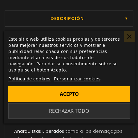
DESCRIPCIÓN
▼
Este sitio web utiliza cookies propias y de terceros
¡Derrocad a los tiranos! ¡Pintad las calles con la
para mejorar nuestros servicios y mostrarle
Sangre de los Príncipes y Arzobispos! Con los
publicidad relacionada con sus preferencias
dominios Anarquistas incrementando su poder
mediante el análisis de sus hábitos de
navegación. Para dar su consentimiento sobre su
sobre nuevos territorios cada noche, los
uso pulse el botón Acepto.
Vástagos no pueden permitirse considerar al
Política de cookies
Personalizar cookies
Movimiento una revoltosa mafia de
descarriados Chiquillos. Conforme las
ACEPTO
desafortunadas tácticas del pasado han dado
paso a un Movimiento Anarquista más sabio y
RECHAZAR TODO
elegante, los obsoletos Antiguos y sus lacayos
de Sangre Débil tienen las noches contadas.
Anarquistas Liberados
toma a los demagogos