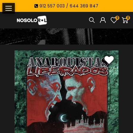
912 557 003 / 644 369 847
0
0