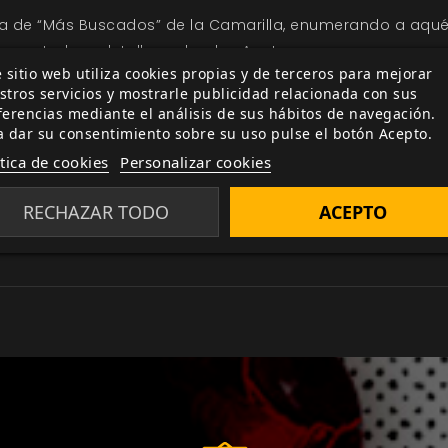
ista de “Más Buscados” de la Camarilla, enumerando a aqu
stores. Incluye detalles sobre los Anatemas que componen 
 sitio web utiliza cookies propias y de terceros para mejorar
dores un kit de herramientas para dirigir crónicas centra
stros servicios y mostrarle publicidad relacionada con sus
ferencias mediante el análisis de sus hábitos de navegación.
a dar su consentimiento sobre su uso pulse el botón Acepto.
uras consideradas Anatema por los Vástagos de la Camarill
ítica de cookies
Personalizar cookies
rimeras noches de la Secta hasta la actualidad.
y dirigir una crónica con ellos.
RECHAZAR TODO
ACEPTO
las Revelaciones Perversas y Rituales de Taumaturgia Osc