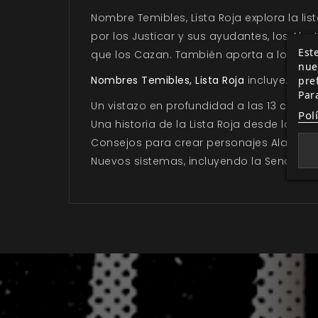
Nombre Temibles, Lista Roja explora la l
por los Justicar y sus ayudantes, los Ala
Este
que los Cazan. También aporta a los Narra
nue
Nombres Temibles, Lista Roja
incluye:
pre
Par
Un vistazo en profundidad a las 13 criat
Pol
Una historia de la Lista Roja desde las p
Consejos para crear personajes Alastores 
Nuevos sistemas, incluyendo la Senda de 