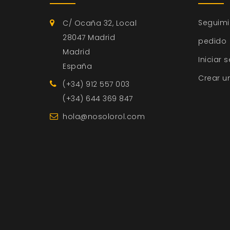
Seguimi
C/ Ocaña 32, Local
28047 Madrid
pedido
Madrid
Iniciar 
España
Crear u
(+34) 912 557 003
(+34) 644 369 847
hola@nosolorol.com