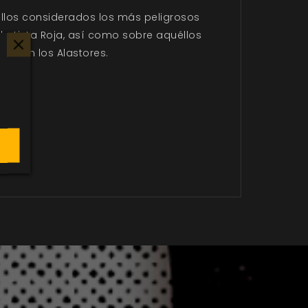
éllos considerados los más peligrosos
la Lista Roja, así como sobre aquéllos
das en los Alastores.
a.
ura.