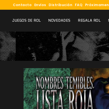
Contacto
Envíos
Distribución
FAQ
Próximamen
JUEGOS DE ROL
NOVEDADES
REGALA ROL