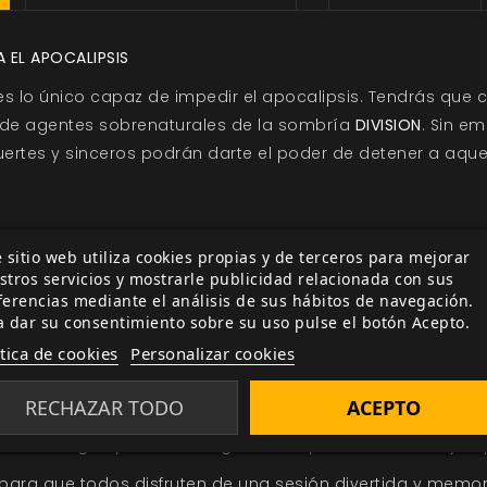
EL APOCALIPSIS
s lo único capaz de impedir el apocalipsis. Tendrás que
de agentes sobrenaturales de la sombría
DIVISION
. Sin e
ertes y sinceros podrán darte el poder de detener a aque
 sitio web utiliza cookies propias y de terceros para mejorar
o, el amor y el poder.
Explora conexiones emocionales, re
stros servicios y mostrarle publicidad relacionada con sus
traordinarias y la luz de la esperanza más brillante en 
ferencias mediante el análisis de sus hábitos de navegación.
a dar su consentimiento sobre su uso pulse el botón Acepto.
ed by the Apocalypse.
ítica de cookies
Personalizar cookies
abilidades destructoras y deseos incontenibles.
RECHAZAR TODO
ACEPTO
ra crear tu propio Apocalipsis.
os investigue
y muchas sugerencias para crear los tuyos 
para que todos disfruten de una sesión divertida y memor