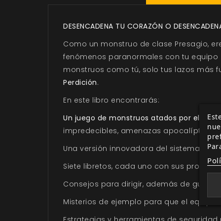
DESENCADENA TU CORAZÓN O DESENCADENA 
Como un monstruo de clase Presagio, ere
fenómenos paranormales con tu equipo 
monstruos como tú, solo tus lazos más fu
Perdición
.
En este libro encontrarás:
Este
Un juego de monstruos atados por el destin
nue
impredecibles, amenazas apocalípticas ex
pre
Par
Una versión innovadora del sistema
Power
Pol
Siete libretos
, cada uno con sus propias h
Consejos para dirigir
, además de guías pa
Misterios de ejemplo para que el equipo l
Estrategias y herramientas de seguridad