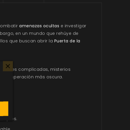
 combatir
amenazas ocultas
e investigar
mbargo, en un mundo que rehúye de
llos que buscan abrir la
Puerta de la
laciones complicadas, misterios
la desesperación más oscura.
propios.
able.