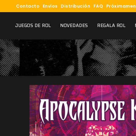
Contacto
Envíos
Distribución
FAQ
Próximamen
JUEGOS DE ROL
NOVEDADES
REGALA ROL