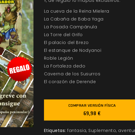
Y, de regalo 10 mapas exclusivos:
La cueva de la Reina Mielera
La Cabaña de Baba Yaga
La Posada Campánula
La Torre del Grifo
El palacio del Brezo
El estanque de Nodyanoi
Roble Legión
La Fortaleza dedo
Caverna de los Susurros
El corazón de Derende
COMPRAR VERSIÓN FÍSICA
69,98 €
Etiquetas:
fantasia
Suplemento
aventu