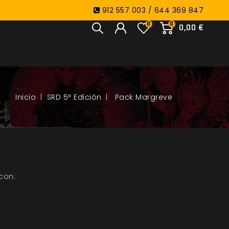
912 557 003 / 644 369 847
0
0
0,00 €
SRD 5ª Edición
Pack Margreve
con: