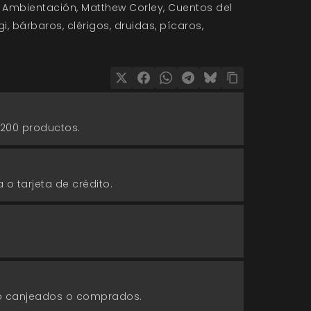
Ambientación
Matthew Corley
Cuentos del
gi
bárbaros
clérigos
druidas
pícaros
 200 productos.
 o tarjeta de crédito.
go canjeados o comprados.