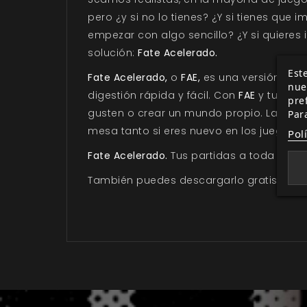
pero ¿y si no lo tienes? ¿Y si tienes que 
empezar con algo sencillo? ¿Y si quieres i
solución:
Fate Acelerado.
Este
Fate Acelerado,
o
FAE,
es una versión co
nue
digestión rápida y fácil. Con
FAE
y tus ami
pre
gusten o crear un mundo propio. La prep
Par
mesa tanto si eres nuevo en los juegos d
Pol
Fate Acelerado.
Tus partidas a toda veloc
También puedes descargarlo gratis.