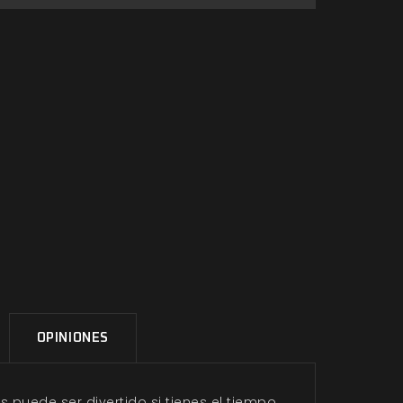
OPINIONES
 puede ser divertido si tienes el tiempo,