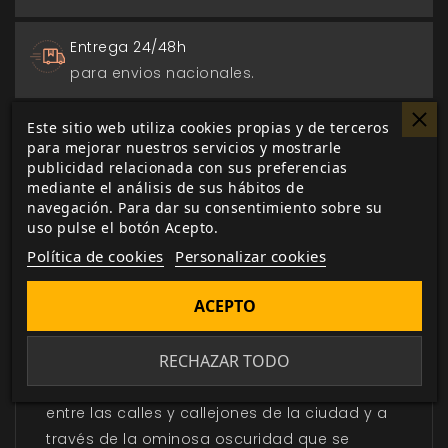
Entrega 24/48h
para envios nacionales.
Biblioteca digital
Este sitio web utiliza cookies propias y de terceros
para mejorar nuestros servicios y mostrarle
actualizada con todos los juego canjeados
publicidad relacionada con sus preferencias
o comprados.
mediante el análisis de sus hábitos de
navegación. Para dar su consentimiento sobre su
uso pulse el botón Acepto.
Política de cookies
Personalizar cookies
DESCRIPCIÓN
▼
ACEPTO
RECHAZAR TODO
Corvis, donde se dice que los muertos son
más numerosos que los vivos. Ábrete paso
entre las calles y callejones de la ciudad y a
través de la ominosa oscuridad que se