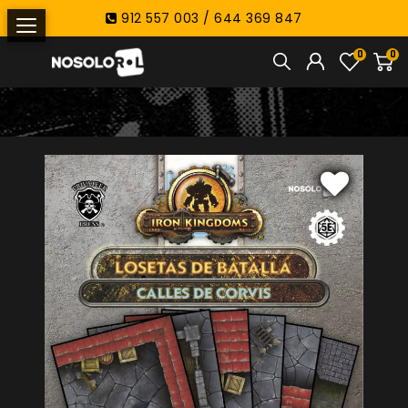
912 557 003 / 644 369 847
0
0