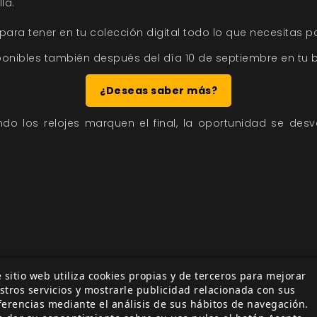
lá.
para tener en tu colección digital todo lo que necesitas pa
onibles también después del día 10 de septiembre en tu bi
¿Deseas saber más?
ndo los relojes marquen el final, la oportunidad se des
 sitio web utiliza cookies propias y de terceros para mejorar
 Ascensión
3x3x3
Promociones
¿Cómo haces eso?
El Li
stros servicios y mostrarle publicidad relacionada con sus
ferencias mediante el análisis de sus hábitos de navegación.