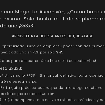
r con Mago: La Ascensión, ¿Cómo haces es
y mismo. Solo hasta el 11 de septiembre
ada uno ¡3x3x3!
APROVECHA LA OFERTA ANTES DE QUE ACABE
a oportunidad única de ampliar tu poder con tres grimor
ario
, cada uno en PDF por solo
3 €
.
3 días para despertar. ¡Solo hasta el 11 de septiembre!
erta 3x3x3:
º Aniversario (PDF): El manual definitivo para adentra
quién eres realmente.
): La guía práctica que responde a la pregunta eterna:
os claros para cada situación.
s (PDF): El compendio que desvela misterios, prácticas y 