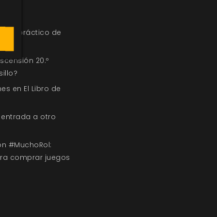
s
nual práctico de
scensión 20.º
illo?
nes en El Libro de
entrada a otro
con #MuchoRol:
ara comprar juegos