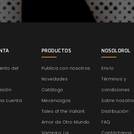
NTA
PRODUCTOS
NOSOLOROL
ento del
Publica con nosotros
Envío
Novedades
Términos y
sesión
Catálogo
condiciones
na cuenta
Mecenazgos
Sobre nosotr
Tales of the Valiant
Distribución
Amor de Otro Mundo
FAQ
Vampiro: La
Contáctanos