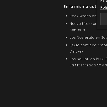
Par
En la misma categor
Pol
Pack Wraith en la O
Nuevo título en la s
Semana
Los Nosferatu en Sa
¿Qué contiene Amor
Deluxe?
Los Salubri en la G
La Mascarada 5ª ed