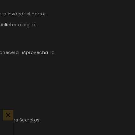
ra invocar el horror.
blioteca digital.
vanecerá. ¡Aprovecha la
bro de los Secretos