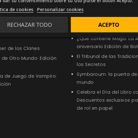
a dar su consentimiento sobre su uso pulse el botón Acepto.
ía
Relacionada por etiqueta
ítica de cookies
Personalizar cookies
ferta de la Semana
¿Cómo HACES Eso?: el ma
RECHAZAR TODO
ACEPTO
las Esferas de Mago 20
ección Oferta de la
¿Qué contiene Mago: La A
aniversario Edición de Bols
ber de los Clanes
El Tribunal de las Tradicio
 de Otro Mundo: Edición
los Secretos
Symbaroum: la puerta de 
uía de Juego de Vampiro:
mundo
ición
Celebra el Día del Libro 
Descuentos exclusivos p
de rol en papel