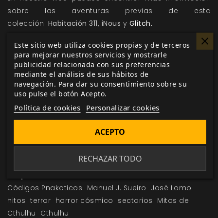
sobre las aventuras previas de esta
colección:
Habitación 311,
iNous
y
Glitch.
Sigue de cerca todas las novedades y avances
Este sitio web utiliza cookies propias y de terceros
sobre
Cultos Innombrables
y el resto de tus juegos y
para mejorar nuestros servicios y mostrarle
publicidad relacionada con sus preferencias
suplementos favoritos mediante la sección
mediante el análisis de sus hábitos de
de
noticias
y
desarrollo
de nuestra web.
navegación. Para dar su consentimiento sobre su
uso pulse el botón Acepto.
Política de cookies
Personalizar cookies
Me gusta esto
ACEPTO
RECHAZAR TODO
Etiquetas:
Cultos Innombrables
aventura
Códigos Pnakoticos
Manuel J. Sueiro
José Lomo
hitos
terror
horror cósmico
sectarios
Mitos de
Cthulhu
Cthulhu