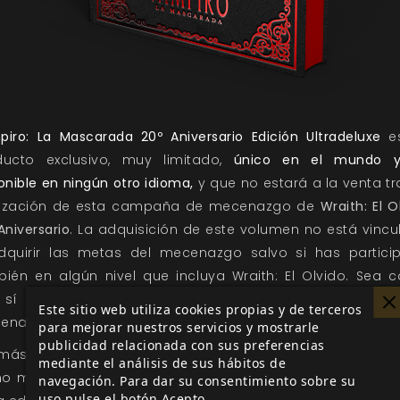
iro: La Mascarada 20º Aniversario Edición
Ultradeluxe
e
ducto exclusivo, muy limitado,
único en el mundo 
onible en ningún otro idioma,
y que no estará a la venta tr
alización de esta campaña de mecenazgo de
Wraith: El O
Aniversario
. La adquisición de este volumen no está vinc
dquirir las metas del mecenazgo salvo si has partici
ién en algún nivel que incluya Wraith: El Olvido. Sea
, sí ayudará a que se desbloqueen nuevas metas para
Este sitio web utiliza cookies propias y de terceros
nas que han participad niveles con el manual de Wraith
para mejorar nuestros servicios y mostrarle
publicidad relacionada con sus preferencias
ás, al adquirir esta edición Ultradeluxe aparecerá tu n
mediante el análisis de sus hábitos de
o mecenas "Edición Golconda" en las nuevas reimpresi
navegación. Para dar su consentimiento sobre su
uso pulse el botón Acepto.