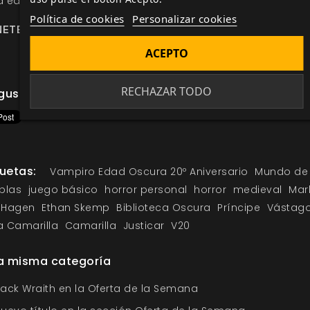
a edición básica de
Vampiro: La Mascarada 20º Aniversario.
Política de cookies
Personalizar cookies
NETE AL MECENAZGO DE WRAITH: EL OLVIDO 20º ANIVERSAR
ACEPTO
RECHAZAR TODO
gusta esto
quetas:
Vampiro Edad Oscura 20º Aniversario
Mundo de
eblas
juego básico
horror personal
horror
medieval
Mar
n·Hagen
Ethan Skemp
Biblioteca Oscura
Príncipe
Vástag
a Camarilla
Camarilla
Justicar
V20
la misma categoría
ack Wraith en la Oferta de la Semana