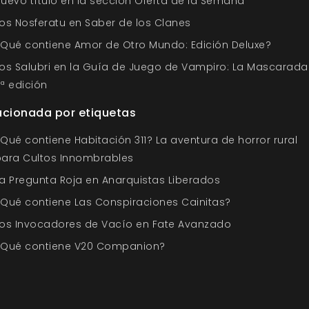
uevo título en la sección Oferta de la Semana
os Nosferatu en Saber de los Clanes
Qué contiene Amor de Otro Mundo: Edición Deluxe?
os Salubri en la Guía de Juego de Vampiro: La Mascarada
ª edición
acionada por etiquetas
Qué contiene Habitación 311? La aventura de horror rural
para Cultos Innombrables
a Pregunta Roja en Anarquistas Liberados
Qué contiene Las Conspiraciones Cainitas?
Los Invocadores de Vacío en Fate Avanzado
¿Qué contiene V20 Companion?