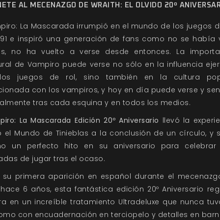
NETE AL MECENAZGO DE WRAITH: EL OLVIDO 20º ANIVERSAR
iro: La Mascarada irrumpió en el mundo de los juegos d
991 e inspiró una generación de fans como no se había 
es, no ha vuelto a verse desde entonces. La importa
ural de Vampiro puede verse no sólo en la influencia eje
los juegos de rol, sino también en la cultura pop
cionada con los vampiros, y hoy en día puede verse y sen
ualmente tras cada esquina y en todos los medios.
iro: La Mascarada Edición 20º Aniversario
llevó la experi
 el Mundo de Tinieblas a la conclusión de un círculo, y s
o un perfecto hito en su aniversario para celebrar
das de jugar tras el ocaso.
s su primera aparición en español durante el mecenazg
hace 6 años, esta fantástica edición 20º Aniversario re
a en un increíble tratamiento Ultradeluxe que nunca tu
omo con encuadernación en terciopelo y detalles en barn