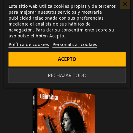
con poca consideración a cómo otros se verán
Este sitio web utiliza cookies propias y de terceros
afectados.
para mejorar nuestros servicios y mostrarle
Los fantasmas se manifiestan más allá del velo de la
publicidad relacionada con sus preferencias
muerte para embrujar el mundo que han
mediante el análisis de sus hábitos de
navegación. Para dar su consentimiento sobre su
abandonado y poseer a los vivos.
uso pulse el botón Acepto.
Cosas incluso más extrañas se mueven por los
Política de cookies
Personalizar cookies
rincones del mundo que hemos olvidado temer
específicamente, desde «buena gente» ultramundana
ACEPTO
a cosas de reinos del pensamiento ininteligibles para
los humanos.
RECHAZAR TODO