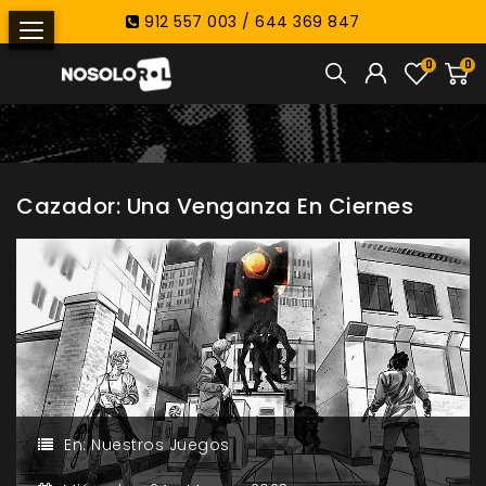
912 557 003 / 644 369 847
0
0
Cazador: Una Venganza En Ciernes
En:
Nuestros Juegos