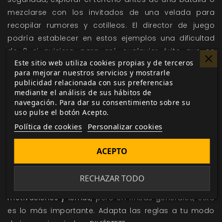
mezclarse con los invitados de una velada para
recopilar rumores y cotilleos. El director de juego
podría establecer en estos ejemplos una dificultad
de 0 si quisiera, para así, cualquier éxito que se
Este sitio web utiliza cookies propias y de terceros
obtenga por encima de la Dificultad generara Inercia.
para mejorar nuestros servicios y mostrarle
De esta forma, estas pruebas pueden aumentar la
publicidad relacionada con sus preferencias
reserva del grupo antes de que comience un
mediante el análisis de sus hábitos de
navegación. Para dar su consentimiento sobre su
conflicto,
representando así sus planes y preparativos.
uso pulse el botón Acepto.
Este breve resumen es
la base y lo más importante del
Política de cookies
Personalizar cookies
sistema de juego
de
Dune: Aventuras en el
Imperio
. Hay más reglas que aportan color y diversión
ACEPTO
a las partidas, como las
complicaciones y Amenazas
,
y recursos que los jugadores tienen en su hoja de
RECHAZAR TODO
personaje para usar a su favor, como las
motivaciones y lemas,
pero en líneas generales, esto
es lo más importante. Adapta las reglas a tu modo