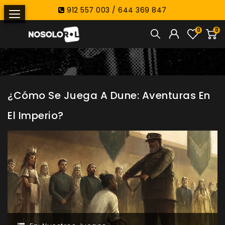
912 557 003 / 644 369 847
0
0
¿Cómo Se Juega A Dune: Aventuras En
El Imperio?