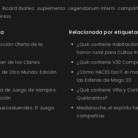
Ricard Ibañez
suplemento
Legendarium Inferni
campañ
nios
ía
Relacionada por etiqueta
ección Oferta de la
¿Qué contiene Habitación 
horror rural para Cultos 
ber de los Clanes
¿Qué contiene V20 Comp
 de Otro Mundo: Edición
¿Cómo HACES Eso?: el ma
las Esferas de Mago 20
uía de Juego de Vampiro:
¿Qué contiene Villa y Cort
ición
Quebrantos?
Buscaduendes: El Juego
Medianoche, el espíritu f
compañías