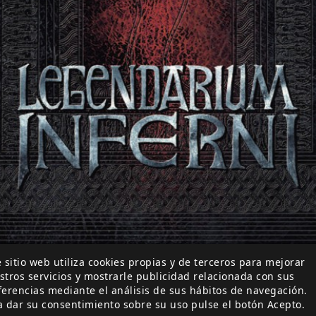
 sitio web utiliza cookies propias y de terceros para mejorar
stros servicios y mostrarle publicidad relacionada con sus
ferencias mediante el análisis de sus hábitos de navegación.
 Fernández del Río, Carlos Herández Lusarreta y José Ant
a dar su consentimiento sobre su uso pulse el botón Acepto.
onfundible arte de Jaime García Mendoza,
Legendarium In