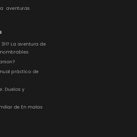
a
aventuras
s
311? La aventura de
Innombrables
anion?
nual práctico de
e: Duelos y
amiliar de En malas