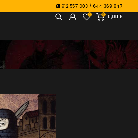
912 557 003 / 644 369 847
0
0
0,00 €