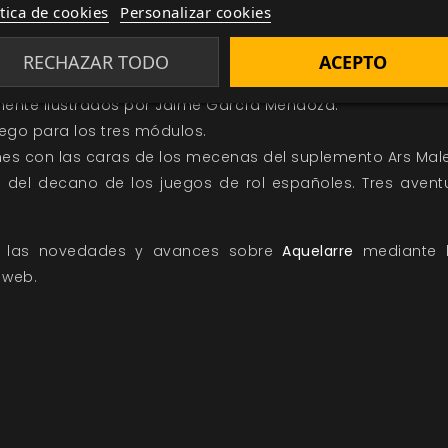
ítica de cookies
Personalizar cookies
RECHAZAR TODO
ACEPTO
 para Aquelarre: Apocalypsis, Cornago y Angulus Malolus
nte ilustrados por Jaime García Mendoza.
uego para los tres módulos.
ones con las caras de los mecenas del suplemento Ars Male
es del decano de los juegos de rol españoles. Tres aven
s las novedades y avances sobre
Aquelarre
mediante 
 web.