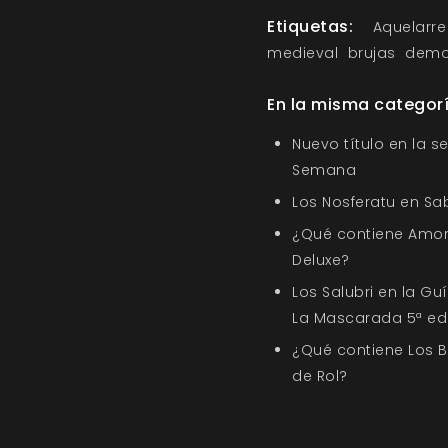
Etiquetas:
Aquelarre
medieval
brujas
demo
En la misma categor
Nuevo título en la s
Semana
Los Nosferatu en Sa
¿Qué contiene Amor
Deluxe?
Los Salubri en la G
La Mascarada 5ª ed
¿Qué contiene Los 
de Rol?