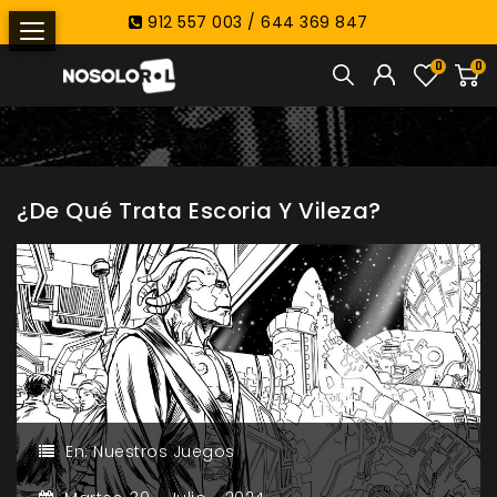
912 557 003 / 644 369 847
0
0
¿De Qué Trata Escoria Y Vileza?
En:
Nuestros Juegos