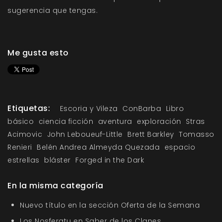
sugerencia que tengas.
Me gusta esto
Etiquetas:
Escoria y Vileza
ConBarba
Libro
básico
ciencia ficción
aventura
exploración
Stras
Acimovic
John Leboueuf-Little
Brett Barkley
Tomasso
Renieri
Belén Andrea Almeyda Quezada
espacio
estrellas
bláster
Forged in the Dark
En la misma categoría
Nuevo título en la sección Oferta de la Semana
Los Nosferatu en Saber de los Clanes